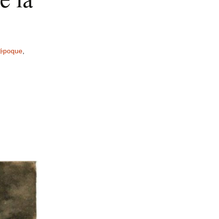
 époque
,