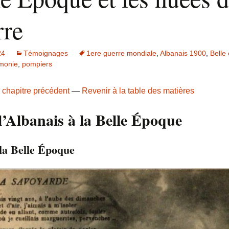
rre
24
Témoignages
1ere guerre mondiale
,
Albanais 1900
,
Belle
monie
,
pompiers
 chapitre précédent
—
Revenir à la table des matières
l’Albanais à la Belle Époque
la Belle Époque