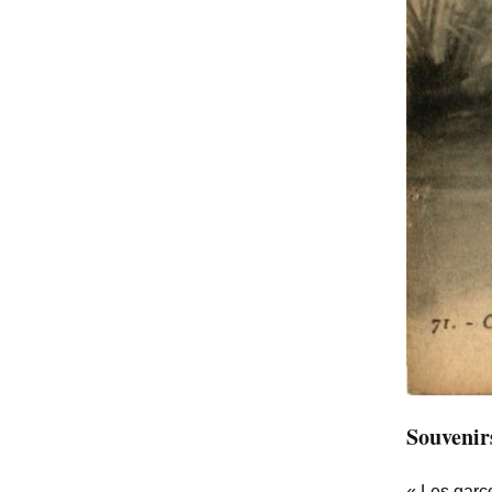
Souvenirs
« Les garço