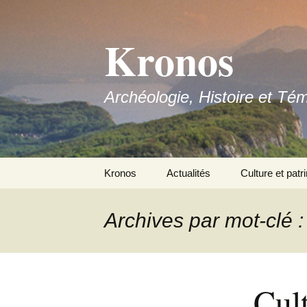
Aller
au
Kronos
contenu
Archéologie, Histoire et Té
Kronos
Actualités
Culture et patr
Nous contacter
Archives par mot-clé 
Adhérer
Cul