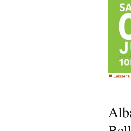
Laisser 
Alb
Bell