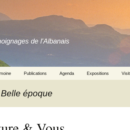
moignages de l'Albanais
imoine
Publications
Agenda
Expositions
Visi
Ouvrages
Se souvenir ensemble 
l’exposition
: Belle époque
Revues
Autres expositions
ture & Vous