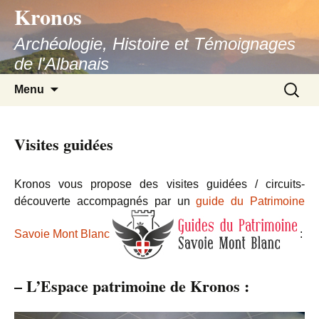
Kronos
Aller
au
Archéologie, Histoire et Témoignages
contenu
de l'Albanais
Recherc
Menu
Visites guidées
Kronos vous propose des visites guidées / circuits-
découverte accompagnés par un
guide du Patrimoine
Savoie Mont Blanc
:
–
L’Espace patrimoine de Kronos
: