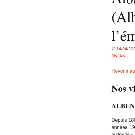
(Alb
l’ém
14/04/20
Mollard
Revenir au
Nos vi
ALBEN
Depuis 186
années 190
historiés »