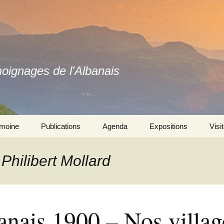
moignages de l'Albanais
imoine
Publications
Agenda
Expositions
Visi
Ouvrages
Se souvenir ensemble 
l’exposition
 Philibert Mollard
Revues
Autres expositions
anais 1900 – Nos villag