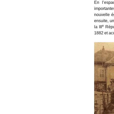
En l’espa
importante
nouvelle é
ensuite, un
e
la IIl
Répub
1882 et acc