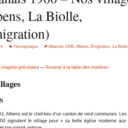
ens, La Biolle,
igration)
24
Témoignages
Albanais 1900
,
Albens
,
Émigration
,
La Biolle
 chapitre précédent
—
Revenir à la table des matières
llages
S
1, Albens est le chef-lieu d’un canton de neuf communes. Les
0 signalent le village pour « sa belle église moderne aux
 et son passé antique.