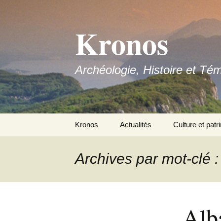
Aller
au
Kronos
contenu
Archéologie, Histoire et Té
Kronos
Actualités
Culture et patr
Nous contacter
Archives par mot-clé :
Adhérer
Alb