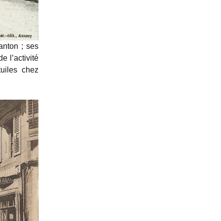
anton ; ses
e l’activité
tuiles chez