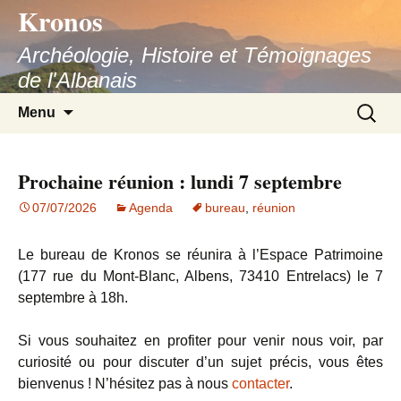
Kronos
Aller
au
Archéologie, Histoire et Témoignages
contenu
de l'Albanais
Recherc
Menu
Prochaine réunion : lundi 7 septembre
07/07/2026
Agenda
bureau
,
réunion
Le bureau de Kronos se réunira à l’Espace Patrimoine
(177 rue du Mont-Blanc, Albens, 73410 Entrelacs) le 7
septembre à 18h.
Si vous souhaitez en profiter pour venir nous voir, par
curiosité ou pour discuter d’un sujet précis, vous êtes
bienvenus ! N’hésitez pas à nous
contacter
.