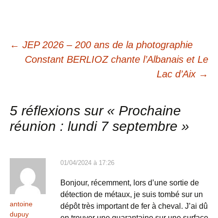
Navigation
←
JEP 2026 – 200 ans de la photographie
Constant BERLIOZ chante l’Albanais et Le
des
Lac d’Aix
→
articles
5 réflexions sur «
Prochaine
réunion : lundi 7 septembre
»
01/04/2024 à 17:26
Bonjour, récemment, lors d’une sortie de
détection de métaux, je suis tombé sur un
antoine
dépôt très important de fer à cheval. J’ai dû
dupuy
en trouver une quarantaine sur une surface