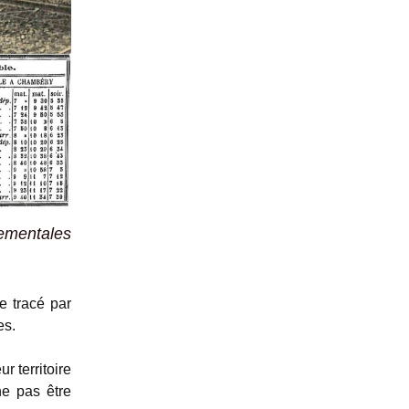
tementales
le tracé par
es.
 territoire
ne pas être