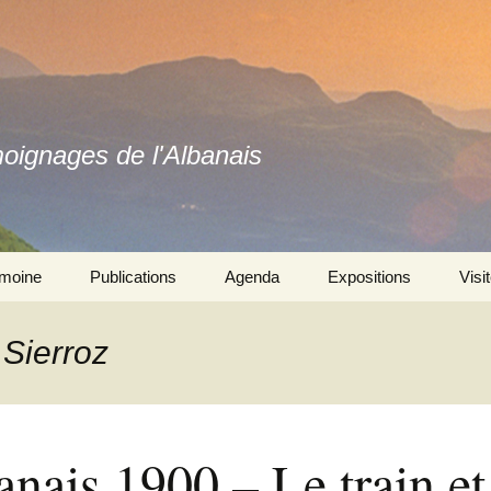
moignages de l'Albanais
imoine
Publications
Agenda
Expositions
Visi
Ouvrages
Se souvenir ensemble 
l’exposition
 Sierroz
Revues
Autres expositions
nais 1900 – Le train et