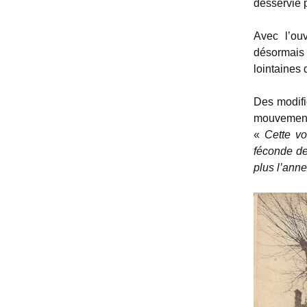
desservie p
Avec l’ouv
désormais 
lointaines 
Des modifi
mouvement
«
Cette vo
féconde de
plus l’anne