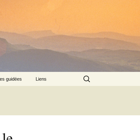
Rechercher :
tes guidées
Liens
:
 le