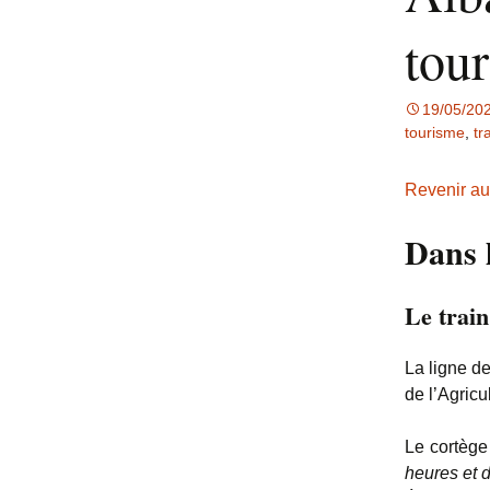
tou
19/05/20
tourisme
,
tr
Revenir au
Dans 
Le trai
La ligne d
de l’Agric
Le cortège
heures et d