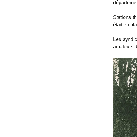
départeme
Stations t
était en pl
Les syndica
amateurs d