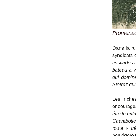
Promenad
Dans la r
syndicats 
cascades d
bateau à 
qui domine
Sierroz qui
Les riche
encouragés
étroite ent
Chambotte,
route «
tr
belvédère 