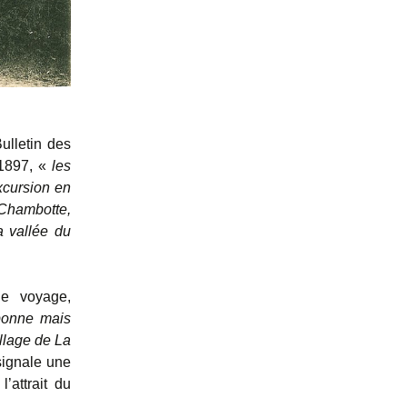
ulletin des
 1897, «
les
xcursion en
 Chambotte,
a vallée du
le voyage,
bonne mais
illage de La
ignale une
l’attrait du