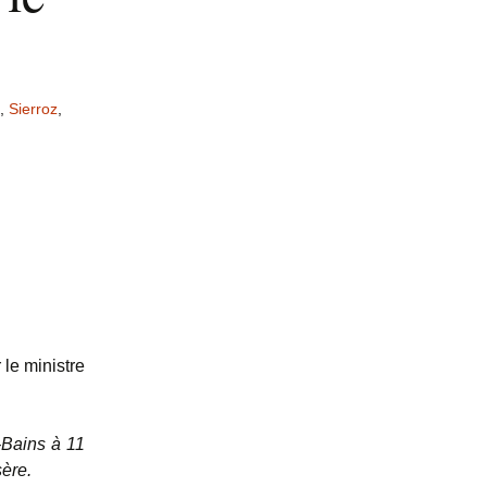
,
Sierroz
,
le ministre
s-Bains à 11
sère.