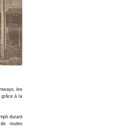
amways, les
é grâce à la
mpli durant
 de routes