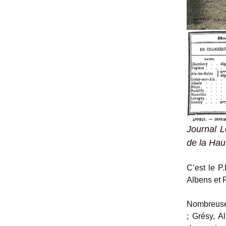
Journal
L
de la Hau
C’est le P.
Albens et R
Nombreuses
; Grésy, A