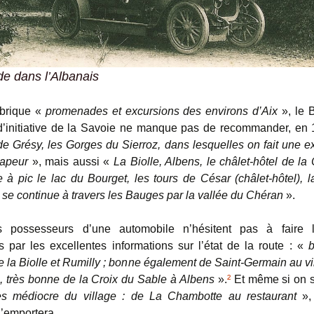
e dans l’Albanais
ubrique «
promenades et excursions des environs d’Aix
», le B
d’initiative de la Savoie ne manque pas de recommander, en
e Grésy, les Gorges du Sierroz, dans lesquelles on fait une e
vapeur
», mais aussi «
La Biolle, Albens, le châlet-hôtel de la
 à pic le lac du Bourget, les tours de César (châlet-hôtel), l
 se continue à travers les Bauges par la vallée du Chéran
».
s possesseurs d’une automobile n’hésitent pas à faire 
 par les excellentes informations sur l’état de la route : «
re la Biolle et Rumilly ; bonne également de Saint-Germain au v
 très bonne de la Croix du Sable à Albens
».
²
Et même si on s
ès médiocre du village : de La Chambotte au restaurant
», 
l’emportera.