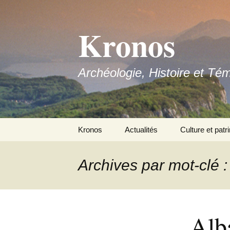
Aller
au
Kronos
contenu
Archéologie, Histoire et Té
Kronos
Actualités
Culture et patr
Nous contacter
Archives par mot-clé :
Adhérer
Alba