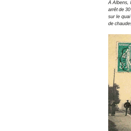
À Albens, M
arrêt de 3
sur le quai
de chaudes