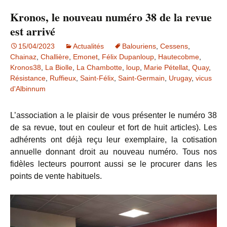
Kronos, le nouveau numéro 38 de la revue
est arrivé
15/04/2023
Actualités
Balouriens
,
Cessens
,
Chainaz
,
Challière
,
Emonet
,
Félix Dupanloup
,
Hautecobme
,
Kronos38
,
La Biolle
,
La Chambotte
,
loup
,
Marie Pétellat
,
Quay
,
Résistance
,
Ruffieux
,
Saint-Félix
,
Saint-Germain
,
Urugay
,
vicus
d'Albinnum
L’association a le plaisir de vous présenter le numéro 38
de sa revue, tout en couleur et fort de huit articles). Les
adhérents ont déjà reçu leur exemplaire, la cotisation
annuelle donnant droit au nouveau numéro. Tous nos
fidèles lecteurs pourront aussi se le procurer dans les
points de vente habituels.