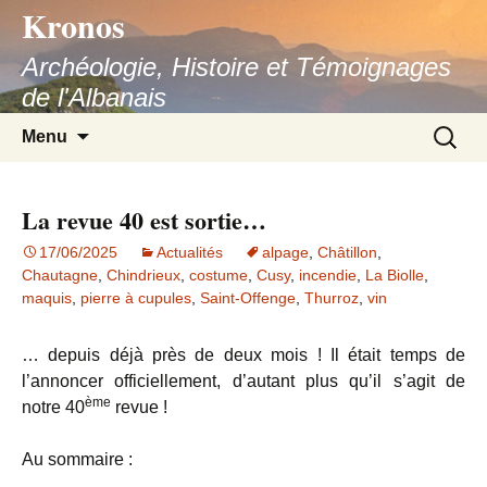
Kronos
Aller
au
Archéologie, Histoire et Témoignages
contenu
de l'Albanais
Recherc
Menu
La revue 40 est sortie…
17/06/2025
Actualités
alpage
,
Châtillon
,
Chautagne
,
Chindrieux
,
costume
,
Cusy
,
incendie
,
La Biolle
,
maquis
,
pierre à cupules
,
Saint-Offenge
,
Thurroz
,
vin
… depuis déjà près de deux mois ! Il était temps de
l’annoncer officiellement, d’autant plus qu’il s’agit de
ème
notre 40
revue !
Au sommaire :