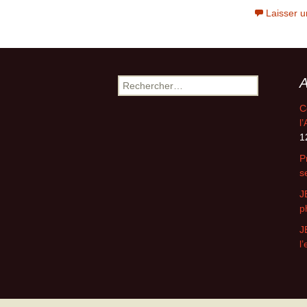
Laisser 
A
Rechercher :
C
l
1
P
s
J
p
J
l