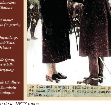
ème
e de la 38
revue