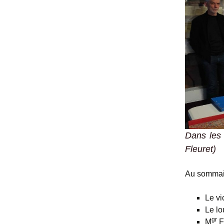
Dans les 
Fleuret)
Au sommai
Le vi
Le lo
gr
M
F