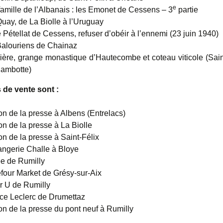
e
amille de l’Albanais : les Emonet de Cessens – 3
partie
uay, de La Biolle à l’Uruguay
 Pétellat de Cessens, refuser d’obéir à l’ennemi (23 juin 1940)
Balouriens de Chainaz
ière, grange monastique d’Hautecombe et coteau viticole (Sai
hambotte)
 de vente sont :
n de la presse à Albens (Entrelacs)
n de la presse à La Biolle
n de la presse à Saint-Félix
ngerie Challe à Bloye
e de Rumilly
four Market de Grésy-sur-Aix
r U de Rumilly
ce Leclerc de Drumettaz
n de la presse du pont neuf à Rumilly