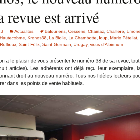
a revue est arrivé
23
Actualités
Balouriens
,
Cessens
,
Chainaz
,
Challière
,
Emone
Hautecobme
,
Kronos38
,
La Biolle
,
La Chambotte
,
loup
,
Marie Pétellat
,
Ruffieux
,
Saint-Félix
,
Saint-Germain
,
Urugay
,
vicus d'Albinnum
on a le plaisir de vous présenter le numéro 38 de sa revue, tou
 huit articles). Les adhérents ont déjà reçu leur exemplaire, la
onnant droit au nouveau numéro. Tous nos fidèles lecteurs pou
rer dans les points de vente habituels.