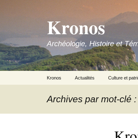
Aller
au
Kronos
contenu
Archéologie, Histoire et Té
Kronos
Actualités
Culture et patr
Nous contacter
Archives par mot-clé 
Adhérer
Kro