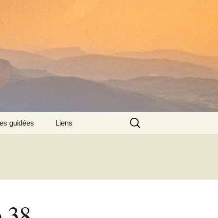
Rechercher :
tes guidées
Liens
:
o 38