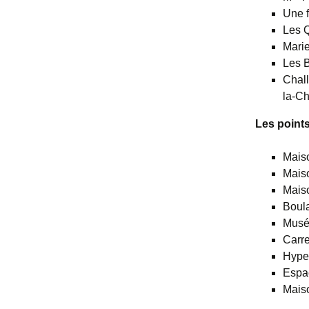
Une f
Les Q
Marie
Les 
Chall
la-C
Les points
Maiso
Maiso
Maiso
Boula
Musé
Carre
Hype
Espa
Maiso