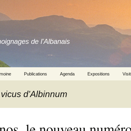
moignages de l'Albanais
imoine
Publications
Agenda
Expositions
Visi
Ouvrages
Se souvenir ensemble 
l’exposition
: vicus d'Albinnum
Revues
Autres expositions
nos, le nouveau numér