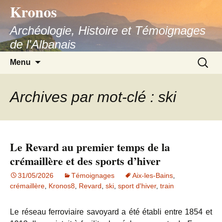
Kronos
Aller
au
Archéologie, Histoire et Témoignages
contenu
de l'Albanais
Recherc
Menu
Archives par mot-clé : ski
Le Revard au premier temps de la
crémaillère et des sports d’hiver
31/05/2026
Témoignages
Aix-les-Bains
,
crémaillère
,
Kronos8
,
Revard
,
ski
,
sport d'hiver
,
train
Le réseau ferroviaire savoyard a été établi entre 1854 et