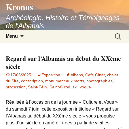
Kronos
Aller
au
Archéologie, Histoire et Témoignages
contenu
de l'Albanais
Recherc
Menu
Regard sur l’Albanais au début du XXème
siècle
17/06/2025
Exposition
Albens
,
Café Ginet
,
chalet
du Sire
,
conscription
,
monument aux morts
,
photographies
,
procession
,
Saint-Félix
,
Saint-Girod
,
ski
,
vogue
Réalisée à l’occasion de la journée « Culture et Vous »
du samedi 7 juin, cette exposition intitulée « Regard sur
l’Albanais au début du XXème siècle » vous propulse
plus d’un siècle en arrière.Tirées à partir de vieilles