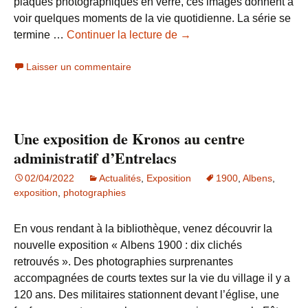
plaques photographiques en verre, ces images donnent à
voir quelques moments de la vie quotidienne. La série se
Regard
termine …
Continuer la lecture de
→
sur
Laisser un commentaire
l’Albanais
au
début
du
Une exposition de Kronos au centre
XXème
siècle
administratif d’Entrelacs
02/04/2022
Actualités
,
Exposition
1900
,
Albens
,
exposition
,
photographies
En vous rendant à la bibliothèque, venez découvrir la
nouvelle exposition « Albens 1900 : dix clichés
retrouvés ». Des photographies surprenantes
accompagnées de courts textes sur la vie du village il y a
120 ans. Des militaires stationnent devant l’église, une