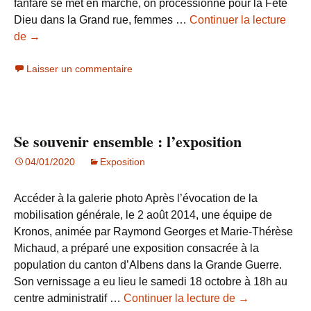
fanfare se met en marche, on processionne pour la Fête
Dieu dans la Grand rue, femmes …
Continuer la lecture
Une
de
→
exposition
Laisser un commentaire
de
Kronos
au
centre
Se souvenir ensemble : l’exposition
administratif
d’Entrelacs
04/01/2020
Exposition
Accéder à la galerie photo Après l’évocation de la
mobilisation générale, le 2 août 2014, une équipe de
Kronos, animée par Raymond Georges et Marie-Thérèse
Michaud, a préparé une exposition consacrée à la
population du canton d’Albens dans la Grande Guerre.
Son vernissage a eu lieu le samedi 18 octobre à 18h au
Se
centre administratif …
Continuer la lecture de
→