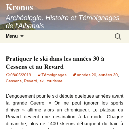
Kronos
Aller
au
Archéologie, Histoire et Témoignages
contenu
de l'Albanais
Recherc
Menu
Pratiquer le ski dans les années 30 à
Cessens et au Revard
08/05/2019
Témoignages
années 20
,
années 30
,
Cessens
,
Revard
,
ski
,
tourisme
L’engouement pour le ski débute quelques années avant
la grande Guerre. « On ne peut ignorer les sports
d’hiver » affirme alors un chroniqueur. Le plateau du
Revard devient une destination à la mode. Chaque
dimanche, plus de 1400 skieurs débarquent du train à