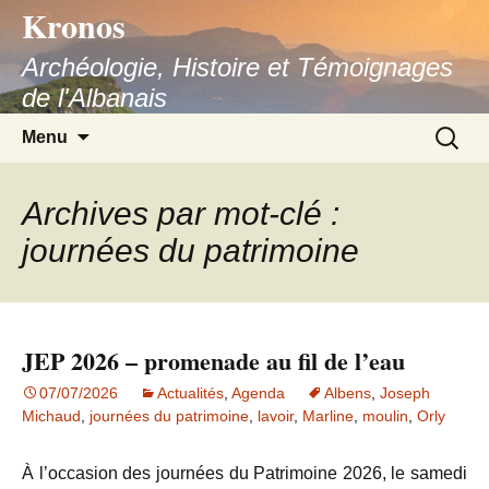
Kronos
Aller
au
Archéologie, Histoire et Témoignages
contenu
de l'Albanais
Recherc
Menu
Archives par mot-clé :
journées du patrimoine
JEP 2026 – promenade au fil de l’eau
07/07/2026
Actualités
,
Agenda
Albens
,
Joseph
Michaud
,
journées du patrimoine
,
lavoir
,
Marline
,
moulin
,
Orly
À l’occasion des journées du Patrimoine 2026, le samedi