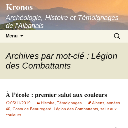
Kronos
Aller
au
Archéologie, Histoire et Témoignages
contenu
de l'Albanais
Recherc
Menu
Archives par mot-clé : Légion
des Combattants
À l’école : premier salut aux couleurs
05/11/2019
Histoire
,
Témoignages
Albens
,
années
40
,
Costa de Beauregard
,
Légion des Combattants
,
salut aux
couleurs