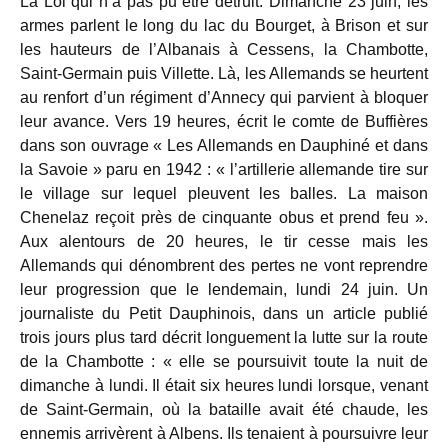
La Loi qui n’a pas pu être détruit. Dimanche 23 juin, les
armes parlent le long du lac du Bourget, à Brison et sur
les hauteurs de l’Albanais à Cessens, la Chambotte,
Saint-Germain puis Villette. Là, les Allemands se heurtent
au renfort d’un régiment d’Annecy qui parvient à bloquer
leur avance. Vers 19 heures, écrit le comte de Buffières
dans son ouvrage « Les Allemands en Dauphiné et dans
la Savoie » paru en 1942 : « l’artillerie allemande tire sur
le village sur lequel pleuvent les balles. La maison
Chenelaz reçoit près de cinquante obus et prend feu ».
Aux alentours de 20 heures, le tir cesse mais les
Allemands qui dénombrent des pertes ne vont reprendre
leur progression que le lendemain, lundi 24 juin. Un
journaliste du Petit Dauphinois, dans un article publié
trois jours plus tard décrit longuement la lutte sur la route
de la Chambotte : « elle se poursuivit toute la nuit de
dimanche à lundi. Il était six heures lundi lorsque, venant
de Saint-Germain, où la bataille avait été chaude, les
ennemis arrivèrent à Albens. Ils tenaient à poursuivre leur