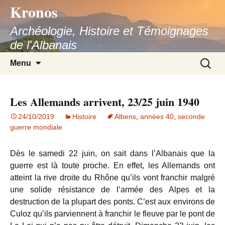
Kronos
Aller
au
Archéologie, Histoire et Témoignages
contenu
de l'Albanais
Recherc
Menu
Les Allemands arrivent, 23/25 juin 1940
24/10/2019
Histoire
Albens
,
années 40
,
seconde
guerre mondiale
Dès le samedi 22 juin, on sait dans l’Albanais que la
guerre est là toute proche. En effet, les Allemands ont
atteint la rive droite du Rhône qu’ils vont franchir malgré
une solide résistance de l’armée des Alpes et la
destruction de la plupart des ponts. C’est aux environs de
Culoz qu’ils parviennent à franchir le fleuve par le pont de