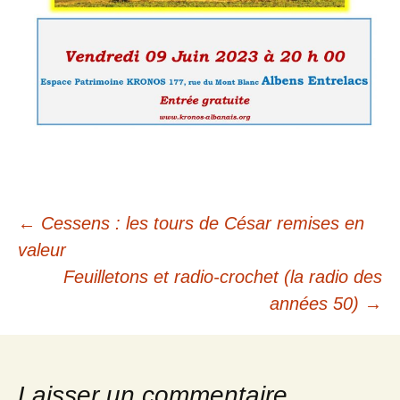
Navigation
←
Cessens : les tours de César remises en
valeur
des
Feuilletons et radio-crochet (la radio des
années 50)
→
articles
Laisser un commentaire