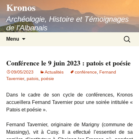
Kronos
Aller
au
Archéologie, Histoire et Témoignages
contenu
de l'Albanais
Recherc
Menu
Conférence le 9 juin 2023 : patois et poésie
09/05/2023
Actualités
conférence
,
Fernand
Tavernier
,
patois
,
poésie
Dans le cadre de son cycle de conférences, Kronos
accueillera Fernand Tavernier pour une soirée intitulée «
Patois et poésie ».
Fernand Tavernier, originaire de Marigny (commune de
Massingy), vit à Cusy. Il a effectué l’essentiel de sa