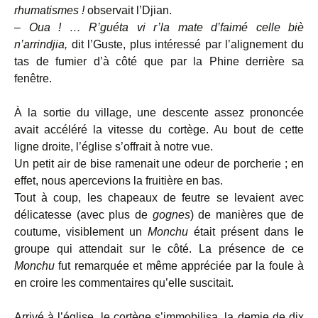
rhumatismes !
observait l’Djian.
–
Oua ! … R’guéta vi r’la mate d’faimé celle biè
n’arrindjia,
dit l’Guste, plus intéressé par l’alignement du
tas de fumier d’à côté que par la Phine derrière sa
fenêtre.
À la sortie du village, une descente assez prononcée
avait accéléré la vitesse du cortège. Au bout de cette
ligne droite, l’église s’offrait à notre vue.
Un petit air de bise ramenait une odeur de porcherie ; en
effet, nous apercevions la fruitière en bas.
Tout à coup, les chapeaux de feutre se levaient avec
délicatesse (avec plus de
gognes
) de manières que de
coutume, visiblement un
Monchu
était présent dans le
groupe qui attendait sur le côté. La présence de ce
Monchu
fut remarquée et même appréciée par la foule à
en croire les commentaires qu’elle suscitait.
Arrivé à l’église, le cortège s’immobilisa, la demie de dix