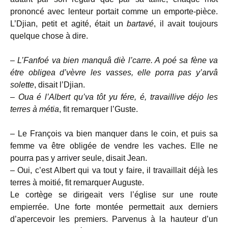
prononcé avec lenteur portait comme un emporte-pièce.
L’Djian, petit et agité, était un
bartavé
, il avait toujours
quelque chose à dire.
–
L’Fanfoé va bien manquâ diè l’carre. A poé sa fène va
étre obligea d’vèvre les vasses, elle porra pas y’arvâ
solette
, disait l’Djian.
–
Oua é l’Albert qu’va tôt yu fére, é, travaillive déjo les
terres à métia
, fit remarquer l’Guste.
– Le François va bien manquer dans le coin, et puis sa
femme va être obligée de vendre les vaches. Elle ne
pourra pas y arriver seule, disait Jean.
– Oui, c’est Albert qui va tout y faire, il travaillait déjà les
terres à moitié, fit remarquer Auguste.
Le cortège se dirigeait vers l’église sur une route
empierrée. Une forte montée permettait aux derniers
d’apercevoir les premiers. Parvenus à la hauteur d’un