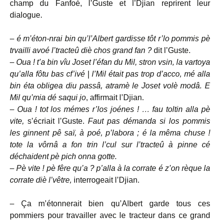
champ du Fanfoé, l’Guste et l’Djian reprirent leur
dialogue.
–
é m’éton-nrai bin qu’l’Albert gardisse tôt r’lo pommis pè
trvailli avoé l’tracteû diè chos grand fan ?
dit l’Guste.
–
Oua ! t’a bin vîu Joset l’éfan du Mil, stron vsin, la vartoya
qu’alla fôtu bas cf’ivé | l’Mil était pas trop d’acco, mé alla
bin éta obligea diu passâ, atramè le Joset volè modâ. E
Mil qu’mia dé saqui jo
, affirmait l’Djian.
–
Oua ! tot los mémes r’los joénes ! … fau toltin alla pè
vite,
s’écriait l’Guste.
Faut pas démanda si los pommis
les ginnent pê saï, à poé, p’labora ; é la mêma chuse !
tote la vôrnâ a fon trin l’cul sur l’tracteû à pinne cé
déchaident pè pich onna gotte.
–
Pè vite ! pè fêre qu’a ? p’alla à la corrate é z’on rèque la
corrate diè l’vêtre,
interrogeait l’Djian.
– Ça m’étonnerait bien qu’Albert garde tous ces
pommiers pour travailler avec le tracteur dans ce grand