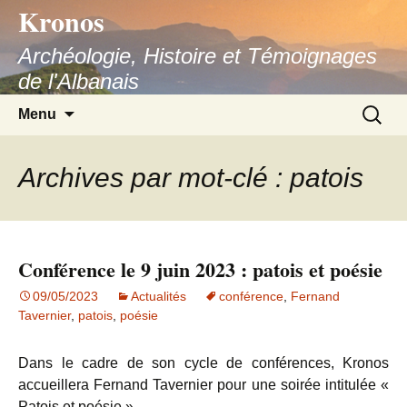
Kronos
Aller
au
Archéologie, Histoire et Témoignages
contenu
de l'Albanais
Recherc
Menu
Archives par mot-clé : patois
Conférence le 9 juin 2023 : patois et poésie
09/05/2023
Actualités
conférence
,
Fernand
Tavernier
,
patois
,
poésie
Dans le cadre de son cycle de conférences, Kronos
accueillera Fernand Tavernier pour une soirée intitulée «
Patois et poésie ».