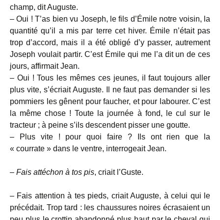
champ, dit Auguste.
– Oui ! T’as bien vu Joseph, le fils d’Émile notre voisin, la
quantité qu’il a mis par terre cet hiver. Émile n’était pas
trop d’accord, mais il a été obligé d’y passer, autrement
Joseph voulait partir. C’est Émile qui me l’a dit un de ces
jours, affirmait Jean.
– Oui ! Tous les mêmes ces jeunes, il faut toujours aller
plus vite, s’écriait Auguste. Il ne faut pas demander si les
pommiers les gênent pour faucher, et pour labourer. C’est
la même chose ! Toute la journée à fond, le cul sur le
tracteur ; à peine s’ils descendent pisser une goutte.
– Plus vite ! pour quoi faire ? Ils ont rien que la
« courrate » dans le ventre, interrogeait Jean.
–
Fais attéchon à tos pis
, criait l’Guste.
– Fais attention à tes pieds, criait Auguste, à celui qui le
précédait. Trop tard : les chaussures noires écrasaient un
peu plus le crottin abandonné plus haut par le cheval qui