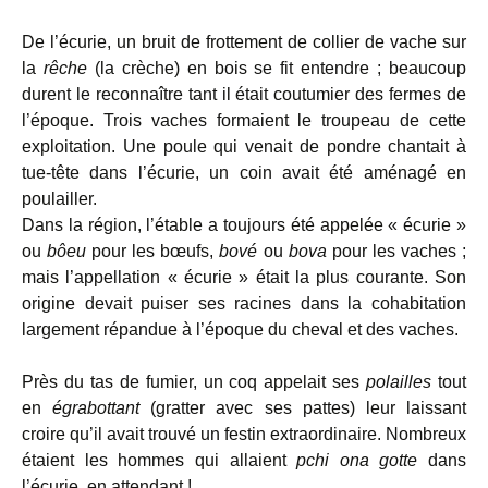
De l’écurie, un bruit de frottement de collier de vache sur
la
rêche
(la crèche) en bois se fit entendre ; beaucoup
durent le reconnaître tant il était coutumier des fermes de
l’époque. Trois vaches formaient le troupeau de cette
exploitation. Une poule qui venait de pondre chantait à
tue-tête dans l’écurie, un coin avait été aménagé en
poulailler.
Dans la région, l’étable a toujours été appelée « écurie »
ou
bôeu
pour les bœufs,
bové
ou
bova
pour les vaches ;
mais l’appellation « écurie » était la plus courante. Son
origine devait puiser ses racines dans la cohabitation
largement répandue à l’époque du cheval et des vaches.
Près du tas de fumier, un coq appelait ses
polailles
tout
en
égrabottant
(gratter avec ses pattes) leur laissant
croire qu’il avait trouvé un festin extraordinaire. Nombreux
étaient les hommes qui allaient
pchi ona gotte
dans
l’écurie, en attendant !