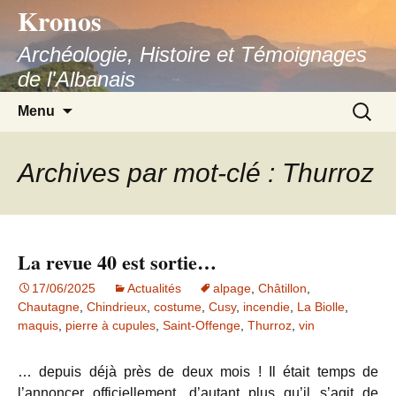
Kronos
Aller
au
Archéologie, Histoire et Témoignages
contenu
de l'Albanais
Recherc
Menu
Archives par mot-clé : Thurroz
La revue 40 est sortie…
17/06/2025
Actualités
alpage
,
Châtillon
,
Chautagne
,
Chindrieux
,
costume
,
Cusy
,
incendie
,
La Biolle
,
maquis
,
pierre à cupules
,
Saint-Offenge
,
Thurroz
,
vin
… depuis déjà près de deux mois ! Il était temps de
l’annoncer officiellement, d’autant plus qu’il s’agit de