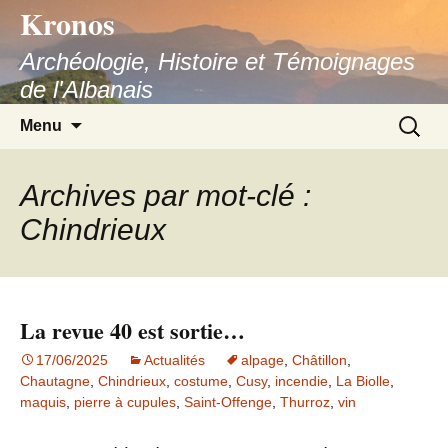
Kronos
Aller
au
Archéologie, Histoire et Témoignages
contenu
de l'Albanais
Recherc
Menu
Archives par mot-clé :
Chindrieux
La revue 40 est sortie…
17/06/2025
Actualités
alpage
,
Châtillon
,
Chautagne
,
Chindrieux
,
costume
,
Cusy
,
incendie
,
La Biolle
,
maquis
,
pierre à cupules
,
Saint-Offenge
,
Thurroz
,
vin