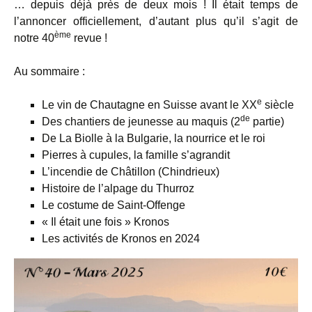
… depuis déjà près de deux mois ! Il était temps de
l’annoncer officiellement, d’autant plus qu’il s’agit de
ème
notre 40
revue !
Au sommaire :
e
Le vin de Chautagne en Suisse avant le XX
siècle
de
Des chantiers de jeunesse au maquis (2
partie)
De La Biolle à la Bulgarie, la nourrice et le roi
Pierres à cupules, la famille s’agrandit
L’incendie de Châtillon (Chindrieux)
Histoire de l’alpage du Thurroz
Le costume de Saint-Offenge
« Il était une fois » Kronos
Les activités de Kronos en 2024