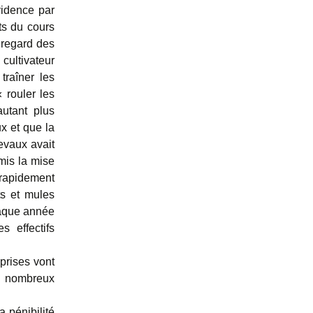
vidence par
ts du cours
 regard des
cultivateur
traîner les
 rouler les
autant plus
x et que la
evaux avait
rmis la mise
 rapidement
ts et mules
haque année
 effectifs
prises vont
s nombreux
 pénibilité