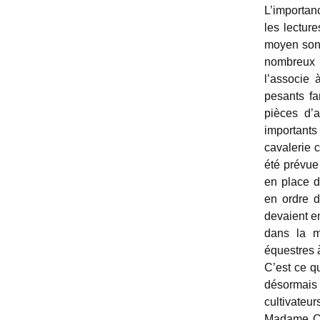
L’importan
les lectur
moyen sont
nombreux s
l’associe 
pesants fa
pièces d’a
importants
cavalerie 
été prévue 
en place d
en ordre d
devaient e
dans la m
équestres à
C’est ce q
désormais
cultivateu
Madame Clo