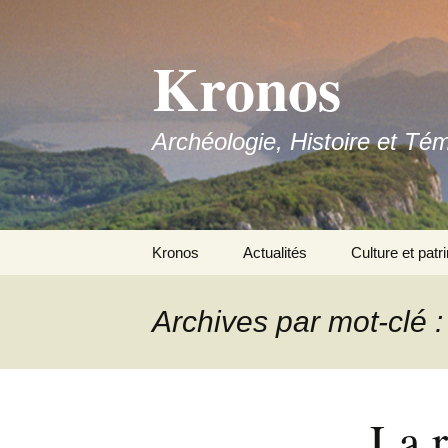
Aller
au
Kronos
contenu
Archéologie, Histoire et Té
Kronos
Actualités
Culture et patr
Nous contacter
Archives par mot-clé :
Adhérer
La 