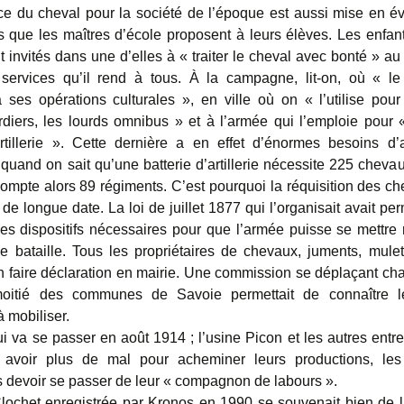
ce du cheval pour la société de l’époque est aussi mise en é
es que les maîtres d’école proposent à leurs élèves. Les enfan
 invités dans une d’elles à « traiter le cheval avec bonté » au
ervices qu’il rend à tous. À la campagne, lit-on, où « le 
à ses opérations culturales », en ville où on « l’utilise pour 
rdiers, les lourds omnibus » et à l’armée qui l’emploie pour «
rtillerie ». Cette dernière a en effet d’énormes besoins d’
 quand on sait qu’une batterie d’artillerie nécessite 225 chevau
compte alors 89 régiments. C’est pourquoi la réquisition des ch
de longue date. La loi de juillet 1877 qui l’organisait avait pe
es dispositifs nécessaires pour que l’armée puisse se mettre
e bataille. Tous les propriétaires de chevaux, juments, mule
n faire déclaration en mairie. Une commission se déplaçant c
oitié des communes de Savoie permettait de connaître les
 mobiliser.
ui va se passer en août 1914 ; l’usine Picon et les autres entre
 avoir plus de mal pour acheminer leurs productions, le
rs devoir se passer de leur « compagnon de labours ».
chet enregistrée par Kronos en 1990 se souvenait bien de la