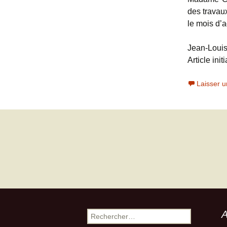
des travaux
le mois d’
Jean-Loui
Article in
Laisser 
Navigation
des
articles
A
Rechercher :