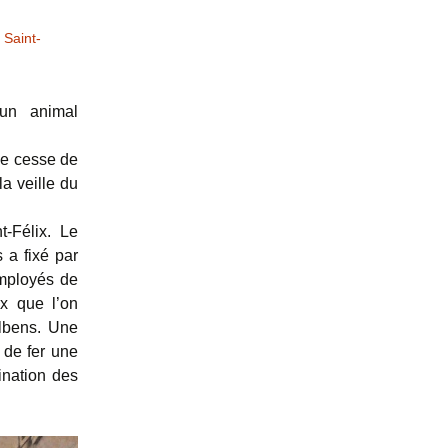
,
Saint-
 un animal
ne cesse de
a veille du
t-Félix. Le
 a fixé par
employés de
x que l’on
Albens. Une
 de fer une
ination des