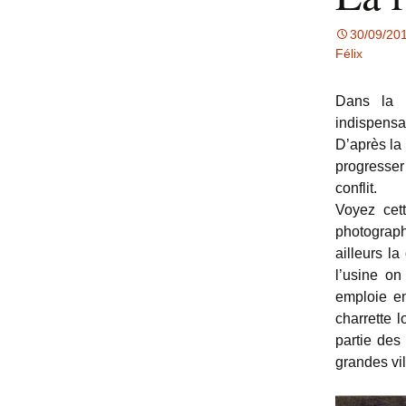
30/09/20
Félix
Dans la F
indispensab
D’après la
progresser
conflit.
Voyez cett
photograph
ailleurs l
l’usine o
emploie en
charrette 
partie des
grandes vil