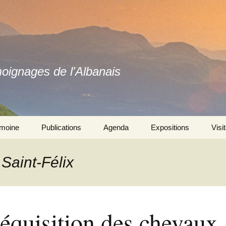
moignages de l'Albanais
imoine
Publications
Agenda
Expositions
Visi
Ouvrages
Se souvenir ensemble 
l’exposition
 Saint-Félix
Revues
Autres expositions
réquisition des chevaux