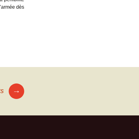
 l’armée dès
→
ts