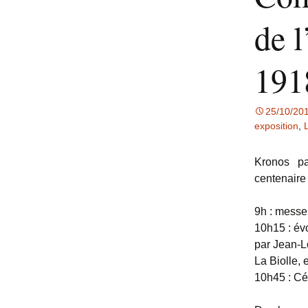
de 
191
25/10/20
exposition
,
L
Kronos p
centenaire
9h : messe 
10h15 : év
par Jean-L
La Biolle, 
10h45 : C