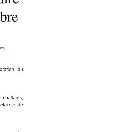
mbre
acs
,
ration du
ombattants,
elacs et de