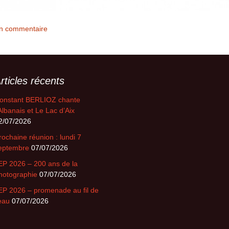
un commentaire
rticles récents
onstant BERLIOZ chante
’Albanais et Le Lac d’Aix
2/07/2026
rochaine réunion : lundi 7
eptembre
07/07/2026
EP 2026 – 200 ans de la
hotographie
07/07/2026
EP 2026 – promenade au fil de
’eau
07/07/2026