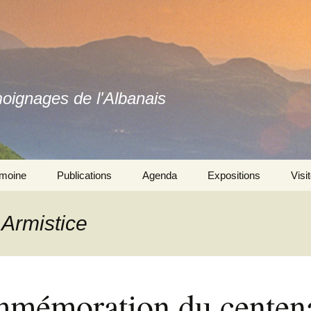
moignages de l'Albanais
imoine
Publications
Agenda
Expositions
Visi
Ouvrages
Se souvenir ensemble 
l’exposition
 Armistice
Revues
Autres expositions
mémoration du centena