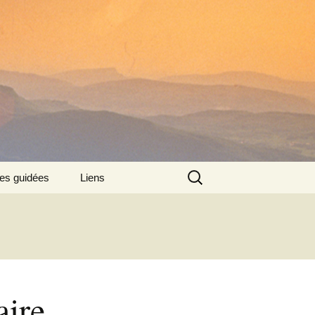
Rechercher :
tes guidées
Liens
:
ire