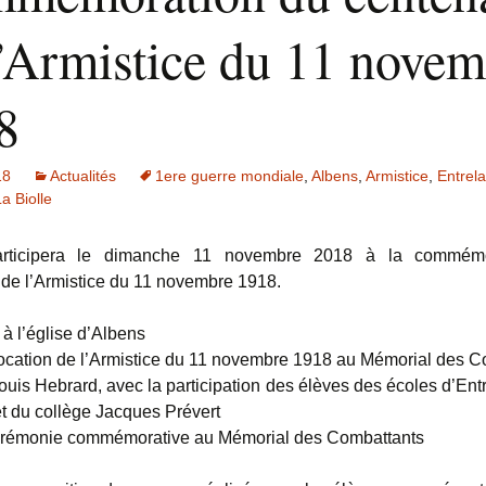
l’Armistice du 11 nove
8
18
Actualités
1ere guerre mondiale
,
Albens
,
Armistice
,
Entrel
a Biolle
articipera le dimanche 11 novembre 2018 à la commémo
 de l’Armistice du 11 novembre 1918.
à l’église d’Albens
ocation de l’Armistice du 11 novembre 1918 au Mémorial des C
ouis Hebrard, avec la participation des élèves des écoles d’Entr
et du collège Jacques Prévert
érémonie commémorative au Mémorial des Combattants