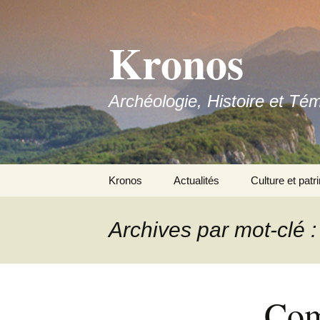
Aller
au
Kronos
contenu
Archéologie, Histoire et Té
Kronos
Actualités
Culture et patr
Nous contacter
Archives par mot-clé :
Adhérer
Com