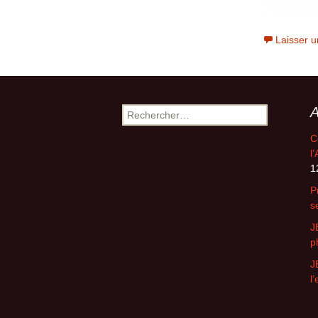
Laisser 
A
Rechercher :
C
l
1
P
s
J
p
J
l