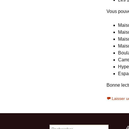
Vous pouvez
Maiso
Maiso
Maiso
Maiso
Boula
Carre
Hype
Espa
Bonne lect
Laisser 
A
Rechercher :