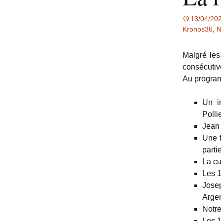
13/04/20
Kronos36
,
N
Malgré les
consécutiv
Au progra
Un in
Polli
Jean 
Une f
parti
La cu
Les 1
Jose
Arge
Notr
Les 