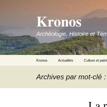
Aller
au
Kronos
contenu
Archéologie, Histoire et Té
Kronos
Actualités
Culture et patr
Nous contacter
Archives par mot-clé :
Adhérer
La r