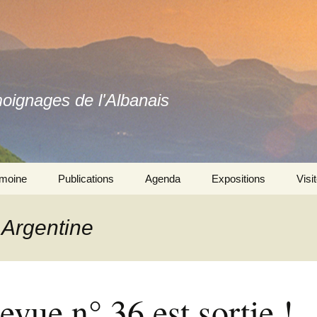
moignages de l'Albanais
imoine
Publications
Agenda
Expositions
Visi
Ouvrages
Se souvenir ensemble 
l’exposition
 Argentine
Revues
Autres expositions
evue n° 36 est sortie !