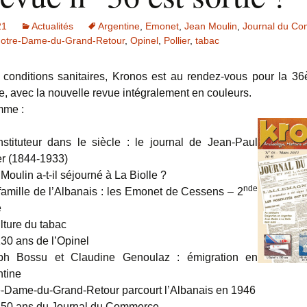
21
Actualités
Argentine
,
Emonet
,
Jean Moulin
,
Journal du C
otre-Dame-du-Grand-Retour
,
Opinel
,
Pollier
,
tabac
 conditions sanitaires, Kronos est au rendez-vous pour la 
e, avec la nouvelle revue intégralement en couleurs.
mme :
stituteur dans le siècle : le journal de Jean-Paul
er (1844-1933)
Moulin a-t-il séjourné à La Biolle ?
nde
amille de l’Albanais : les Emonet de Cessens – 2
e
lture du tabac
30 ans de l’Opinel
ph Bossu et Claudine Genoulaz : émigration en
ntine
e-Dame-du-Grand-Retour parcourt l’Albanais en 1946
150 ans du Journal du Commerce