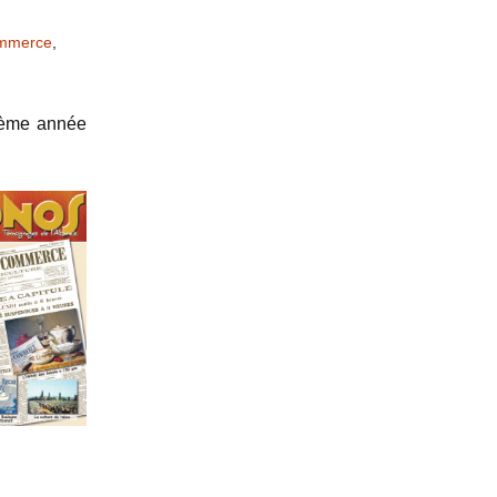
ommerce
,
36ème année