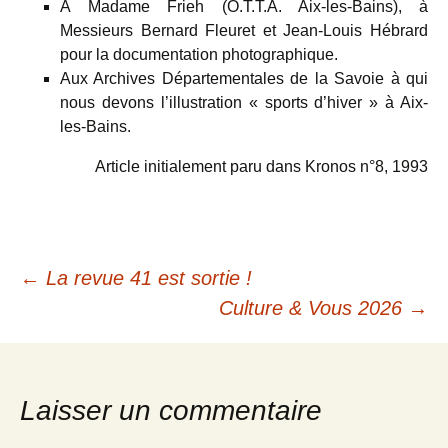
À Madame Frieh (O.T.T.A. Aix-les-Bains), à
Messieurs Bernard Fleuret et Jean-Louis Hébrard
pour la documentation photographique.
Aux Archives Départementales de la Savoie à qui
nous devons l’illustration « sports d’hiver » à Aix-
les-Bains.
Article initialement paru dans Kronos n°8, 1993
Navigation
←
La revue 41 est sortie !
Culture & Vous 2026
→
des
articles
Laisser un commentaire