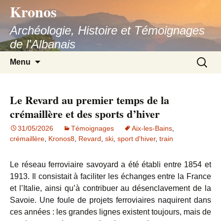
Kronos
Aller
au
Archéologie, Histoire et Témoignages
contenu
de l'Albanais
Recherc
Menu
Le Revard au premier temps de la
crémaillère et des sports d’hiver
31/05/2026
Témoignages
Aix-les-Bains
,
crémaillère
,
Kronos8
,
Revard
,
ski
,
sport d'hiver
,
train
Le réseau ferroviaire savoyard a été établi entre 1854 et
1913. Il consistait à faciliter les échanges entre la France
et l’Italie, ainsi qu’à contribuer au désenclavement de la
Savoie. Une foule de projets ferroviaires naquirent dans
ces années : les grandes lignes existent toujours, mais de