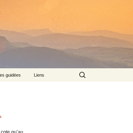
Rechercher :
tes guidées
Liens
:
a
 cote qu’au