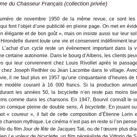
me du Chasseur Français (collection privée)
uméro de novembre 1950 de la même revue, ce sont les b
qui font l’objet d’une publicité en pleine page. On met en évi
n élégante et de bon goût », mais on insiste aussi sur leur soli
 Hirondelle durent toute une vie et conservent indéfiniment leu
 L’achat d’un cycle reste un évènement important dans la v
ne certaine autonomie. Dans le bourg d’Albens, les clients peuv
s qui leur conviennent chez Louis Rivollet après le passag
 chez Joseph Reithler ou Jean Lacombe dans le village. Avec
vie, il ne faut plus en 1957 qu’une cinquantaine d’heures de t
un modèle courant à 16 000 francs. Si la production annue
durant les années 50, la bicyclette n’en reste pas moins bi
ilms comme dans les chansons. En 1947, Bourvil connaît le 
on comique pleine de double sens,
À bicyclette
. En jouant su
t « coureur », il fait de cette composition d’Étienne Lorin
e chanson mythique. Le cinéma n’est pas en reste si l’on pense
élo du film
Jour de fête
de Jacques Tati, ou de l’œuvre plus dr
lien
Le voleur de bicyclette
, un film néoréaliste de Vittorio de S