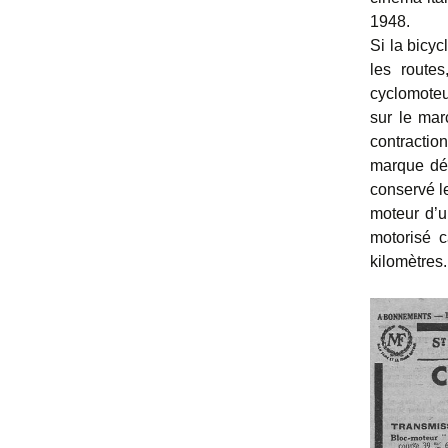
1948.
Si la bicyc
les route
cyclomoteu
sur le ma
contractio
marque dé
conservé le
moteur d’u
motorisé 
kilomètres.