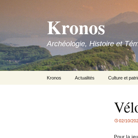
Aller
au
Kronos
contenu
Archéologie, Histoire et Té
Kronos
Actualités
Culture et patr
Nous contacter
Vélo
Adhérer
02/10/20
Pour la je