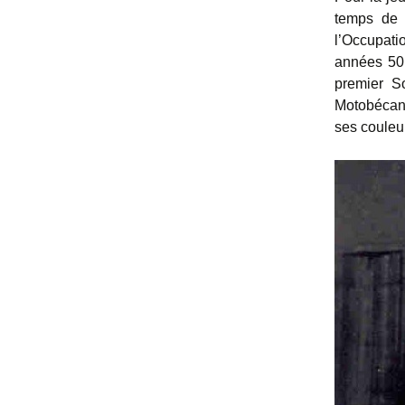
temps de F
l’Occupati
années 50,
premier S
Motobécane
ses couleur