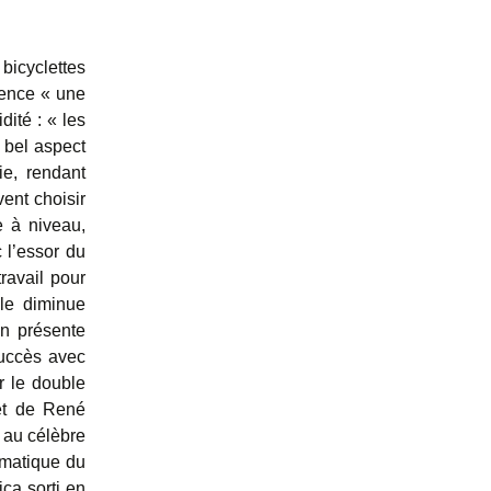
icyclettes
dence « une
dité : « les
r bel aspect
ie, rendant
ent choisir
e à niveau,
 l’essor du
ravail pour
lle diminue
en présente
succès avec
r le double
 et de René
 au célèbre
amatique du
ica sorti en