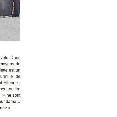
 vélo. Dans
s moyens de
ette est un
urmille de
t-Etienne :
eut-on lire
: « ne sont
 pour dame…
rnie ».