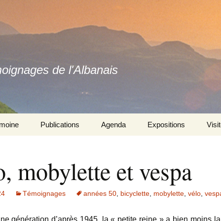
moignages de l'Albanais
imoine
Publications
Agenda
Expositions
Visi
Ouvrages
Se souvenir ensemble 
l’exposition
, mobylette et vespa
Revues
Autres expositions
24
Témoignages
années 50
,
bicyclette
,
mobylette
,
vélo
,
vesp
une génération d’après 1945, la « petite reine » a bien moins la