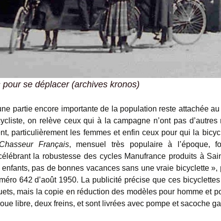
 pour se déplacer (archives kronos)
 une partie encore importante de la population reste attachée au
 cycliste, on relève ceux qui à la campagne n’ont pas d’autre
t, particulièrement les femmes et enfin ceux pour qui la bicycl
Chasseur Français
, mensuel très populaire à l’époque, fo
 célébrant la robustesse des cycles Manufrance produits à Sain
 enfants, pas de bonnes vacances sans une vraie bicyclette », p
méro 642 d’août 1950. La publicité précise que ces bicyclettes 
uets, mais la copie en réduction des modèles pour homme et
roue libre, deux freins, et sont livrées avec pompe et sacoche ga