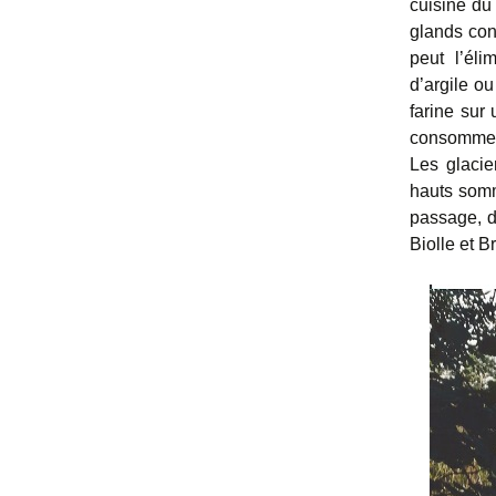
cuisine du 
glands con
peut l’éli
d’argile o
farine sur
consommer 
Les glacie
hauts somm
passage, d
Biolle et B