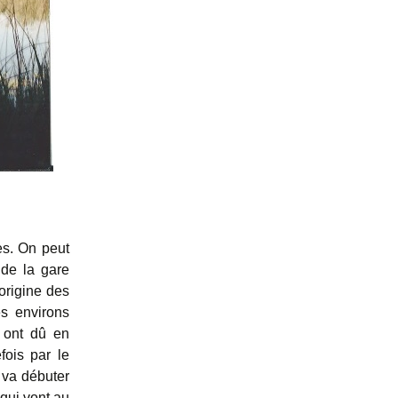
es. On peut
 de la gare
origine des
es environs
 ont dû en
fois par le
 va débuter
 qui vont au