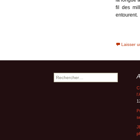
fil des mi
entourent.
Laisser 
A
Rechercher :
C
l
1
P
s
J
p