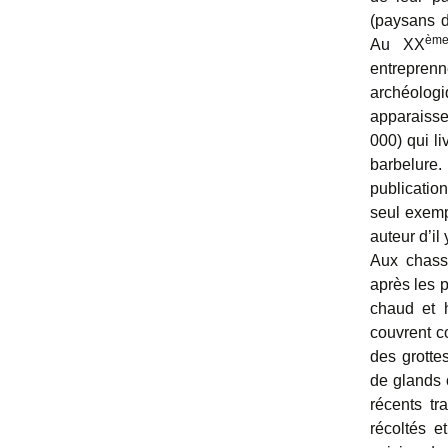
(paysans d
èm
Au XX
entreprenn
archéolog
apparaisse
000) qui l
barbelure. 
publicatio
seul exemp
auteur d’il
Aux chass
après les 
chaud et h
couvrent co
des grotte
de glands 
récents tr
récoltés e