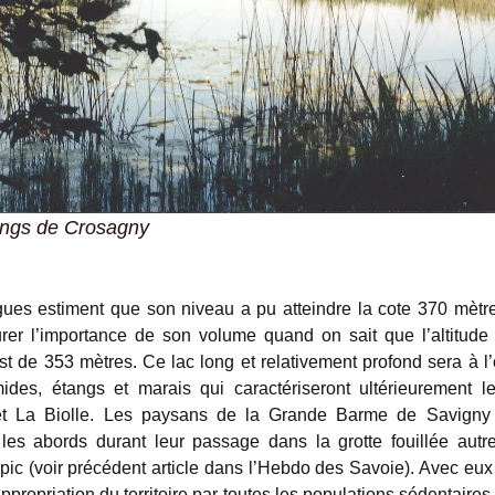
angs de Crosagny
ues estiment que son niveau a pu atteindre la cote 370 mètr
rer l’importance de son volume quand on sait que l’altitude
st de 353 mètres. Ce lac long et relativement profond sera à l’
des, étangs et marais qui caractériseront ultérieurement l
et La Biolle. Les paysans de la Grande Barme de Savigny
 les abords durant leur passage dans la grotte fouillée autre
pic (voir précédent article dans l’Hebdo des Savoie). Avec eux
ppropriation du territoire par toutes les populations sédentaires