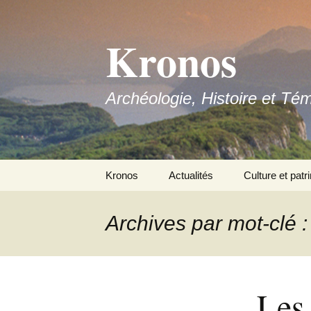
Aller
au
Kronos
contenu
Archéologie, Histoire et Té
Kronos
Actualités
Culture et patr
Nous contacter
Archives par mot-clé 
Adhérer
Les 