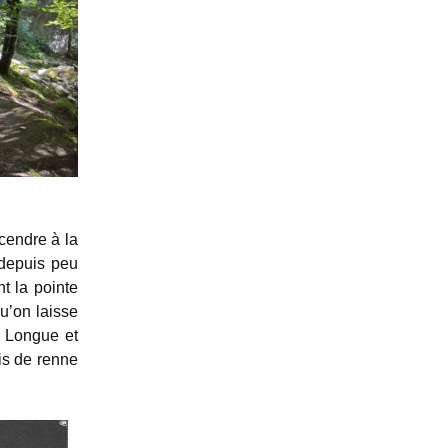
cendre à la
 depuis peu
t la pointe
u’on laisse
. Longue et
is de renne