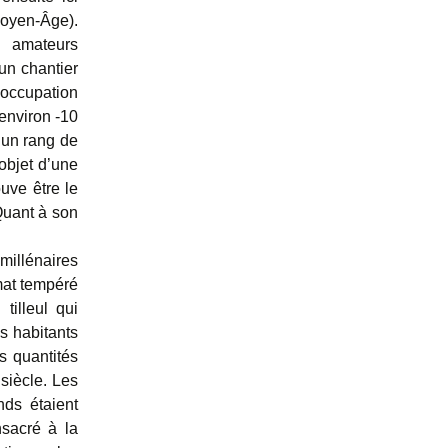
Moyen-Âge).
s amateurs
un chantier
occupation
environ -10
 un rang de
’objet d’une
uve être le
Quant à son
illénaires
mat tempéré
tilleul qui
es habitants
s quantités
siècle. Les
nds étaient
nsacré à la