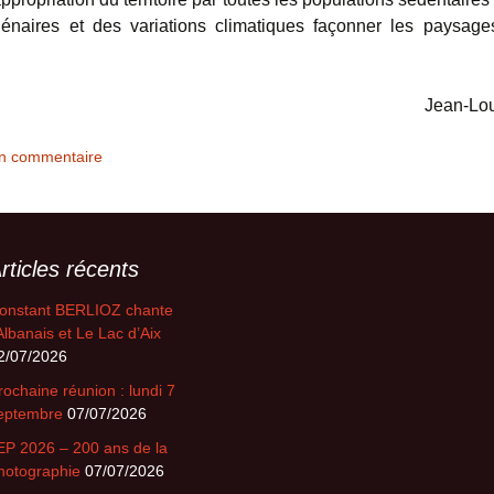
llénaires et des variations climatiques façonner les paysag
Jean-Lou
un commentaire
rticles récents
onstant BERLIOZ chante
’Albanais et Le Lac d’Aix
2/07/2026
rochaine réunion : lundi 7
eptembre
07/07/2026
EP 2026 – 200 ans de la
hotographie
07/07/2026