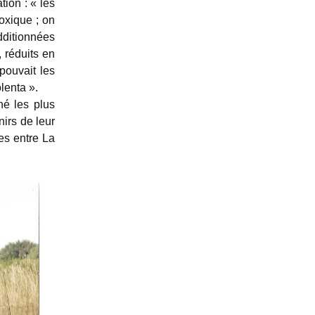
tion : « les
oxique ; on
dditionnées
 réduits en
pouvait les
lenta ».
né les plus
irs de leur
es entre La