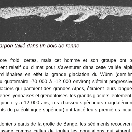
arpon taillé dans un bois de renne
ncore froid, certes, mais cet homme et son groupe ont pr
ent relatif du climat pour s’aventurer dans cette vallée alp
millénaires en effet la grande glaciation du Würm (derniè
du quaternaire -70 000 à -12 000 environ) s’éteint progressi
aciers qui partaient des grandes Alpes, étiraient leurs langu
erres lyonnaises et grenobloises, les grands glaciers lentement 
quoi, il y a 12 000 ans, ces chasseurs-pêcheurs magdalénien
nts du paléolithique supérieur) ont lancé leurs premières incu
éniens partis de la grotte de Bange, les sédiments recouvrent
ssage comme celles de toutes les populations qui vinrent 