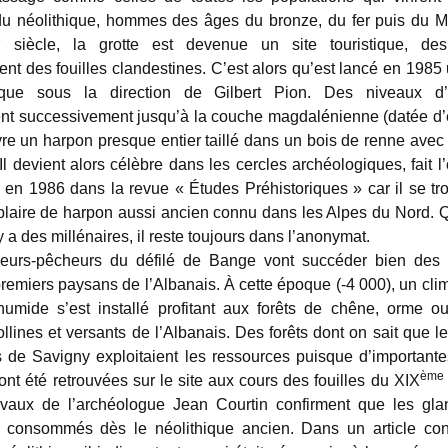
u néolithique, hommes des âges du bronze, du fer puis du 
e
siècle, la grotte est devenue un site touristique, de
ent des fouilles clandestines. C’est alors qu’est lancé en 1985 
ique sous la direction de Gilbert Pion. Des niveaux d’
nt successivement jusqu’à la couche magdalénienne (datée d’
ivre un harpon presque entier taillé dans un bois de renne avec
Il devient alors célèbre dans les cercles archéologiques, fait l
n en 1986 dans la revue « Études Préhistoriques » car il se tro
laire de harpon aussi ancien connu dans les Alpes du Nord. 
 y a des millénaires, il reste toujours dans l’anonymat.
eurs-pêcheurs du défilé de Bange vont succéder bien des m
premiers paysans de l’Albanais. À cette époque (-4 000), un cli
umide s’est installé profitant aux forêts de chêne, orme ou 
llines et versants de l’Albanais. Des forêts dont on sait que l
s de Savigny exploitaient les ressources puisque d’importante
ème
ont été retrouvées sur le site aux cours des fouilles du XIX
avaux de l’archéologue Jean Courtin confirment que les gla
t consommés dès le néolithique ancien. Dans un article co