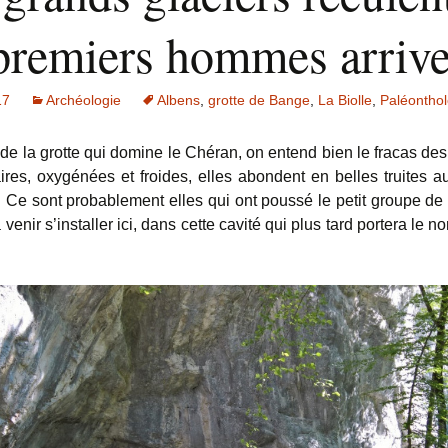
 premiers hommes arrive
17
Archéologie
Albens
,
grotte de Bange
,
La Biolle
,
Paléonthol
de la grotte qui domine le Chéran, on entend bien le fracas des
laires, oxygénées et froides, elles abondent en belles truites a
l. Ce sont probablement elles qui ont poussé le petit groupe de
venir s’installer ici, dans cette cavité qui plus tard portera le n