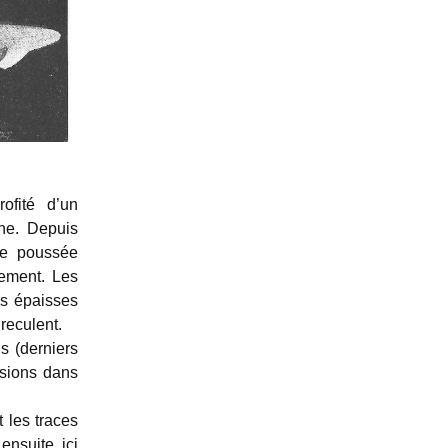
ofité d’un
ine. Depuis
re poussée
vement. Les
es épaisses
reculent.
s (derniers
rsions dans
 les traces
ensuite ici