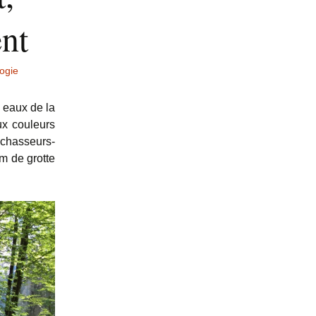
nt
ogie
 eaux de la
ux couleurs
 chasseurs-
om de grotte