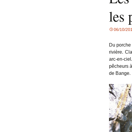
les
06/10/20
Du porche 
rivière. C
arc-en-cie
pêcheurs à 
de Bange.