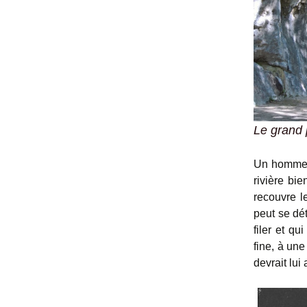
Le grand 
Un homme c
rivière bi
recouvre l
peut se dé
filer et q
fine, à un
devrait lui