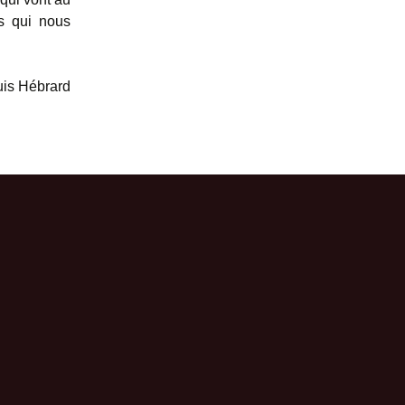
es qui nous
is Hébrard