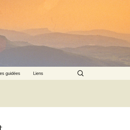
Rechercher :
tes guidées
Liens
:
t,