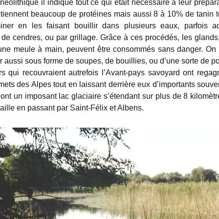
néolithique il indique tout ce qui était nécessaire à leur prépara
tiennent beaucoup de protéines mais aussi 8 à 10% de tanin t
miner en les faisant bouillir dans plusieurs eaux, parfois a
u de cendres, ou par grillage. Grâce à ces procédés, les glands,
 une meule à main, peuvent être consommés sans danger. On 
aussi sous forme de soupes, de bouillies, ou d’une sorte de po
rs qui recouvraient autrefois l’Avant-pays savoyard ont regag
ets des Alpes tout en laissant derrière eux d’importants souven
ont un imposant lac glaciaire s’étendant sur plus de 8 kilomètr
raille en passant par Saint-Félix et Albens.