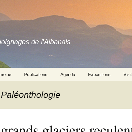
moignages de l'Albanais
imoine
Publications
Agenda
Expositions
Visi
Ouvrages
Se souvenir ensemble 
l’exposition
: Paléonthologie
Revues
Autres expositions
grands glaciers reculen