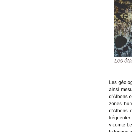
Les ét
Les géolog
ainsi mesu
d’Albens e
zones humi
d’Albens 
fréquenter
vicomte Le
la longue a