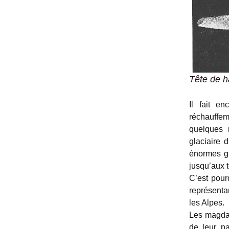
Tête de h
Il fait e
réchauffem
quelques 
glaciaire 
énormes gl
jusqu’aux t
C’est pour
représenta
les Alpes.
Les magdal
de leur pa