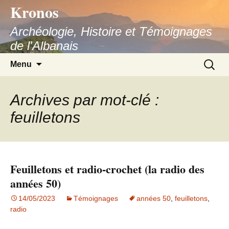
Kronos
Aller
au
Archéologie, Histoire et Témoignages
contenu
de l'Albanais
Recherc
Menu
Archives par mot-clé :
feuilletons
Feuilletons et radio-crochet (la radio des
années 50)
14/05/2023
Témoignages
années 50
,
feuilletons
,
radio