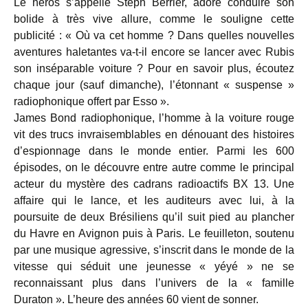
Le héros s’appelle Steph Berrier, adore conduire son
bolide à très vive allure, comme le souligne cette
publicité : « Où va cet homme ? Dans quelles nouvelles
aventures haletantes va-t-il encore se lancer avec Rubis
son inséparable voiture ? Pour en savoir plus, écoutez
chaque jour (sauf dimanche), l’étonnant « suspense »
radiophonique offert par Esso ».
James Bond radiophonique, l’homme à la voiture rouge
vit des trucs invraisemblables en dénouant des histoires
d’espionnage dans le monde entier. Parmi les 600
épisodes, on le découvre entre autre comme le principal
acteur du mystère des cadrans radioactifs BX 13. Une
affaire qui le lance, et les auditeurs avec lui, à la
poursuite de deux Brésiliens qu’il suit pied au plancher
du Havre en Avignon puis à Paris. Le feuilleton, soutenu
par une musique agressive, s’inscrit dans le monde de la
vitesse qui séduit une jeunesse « yéyé » ne se
reconnaissant plus dans l’univers de la « famille
Duraton ». L’heure des années 60 vient de sonner.