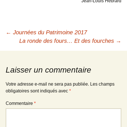
Jean-Louis Hébrard
Navigation
←
Journées du Patrimoine 2017
La ronde des fours… Et des fourches
→
des
articles
Laisser un commentaire
Votre adresse e-mail ne sera pas publiée.
Les champs
obligatoires sont indiqués avec
*
Commentaire
*