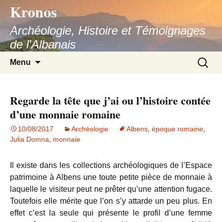
Kronos
Aller
au
Archéologie, Histoire et Témoignages
contenu
de l'Albanais
Recherc
Menu
Regarde la tête que j’ai ou l’histoire contée
d’une monnaie romaine
10/08/2017
Archéologie
Albens
,
époque romaine
,
Julia Domna
,
monnaie
Il existe dans les collections archéologiques de l’Espace
patrimoine à Albens une toute petite pièce de monnaie à
laquelle le visiteur peut ne prêter qu’une attention fugace.
Toutefois elle mérite que l’on s’y attarde un peu plus. En
effet c’est la seule qui présente le profil d’une femme