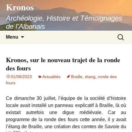
Kronos
Aller
au
Archéologie, Histoire et Témoignages
contenu
de l'Albanais
Recherc
Menu
Kronos, sur le nouveau trajet de la ronde
des fours
01/08/2023
Actualités
Braille
,
étang
,
ronde des
fours
Ce dimanche 30 juillet, l’équipe de la société d’histoire
locale avait installé un panneau explicatif à Braille, là où
existait autrefois une digue médiévale. Car au
programme de la ronde des fours cette année, il y avait
l’étang de Braille, une création des comtes de Savoie du