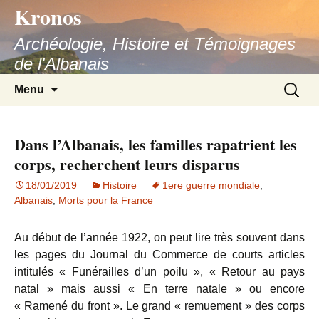
Kronos
Aller
au
Archéologie, Histoire et Témoignages
contenu
de l'Albanais
Recherc
Menu
Dans l’Albanais, les familles rapatrient les
corps, recherchent leurs disparus
18/01/2019
Histoire
1ere guerre mondiale
,
Albanais
,
Morts pour la France
Au début de l’année 1922, on peut lire très souvent dans
les pages du Journal du Commerce de courts articles
intitulés « Funérailles d’un poilu », « Retour au pays
natal » mais aussi « En terre natale » ou encore
« Ramené du front ». Le grand « remuement » des corps