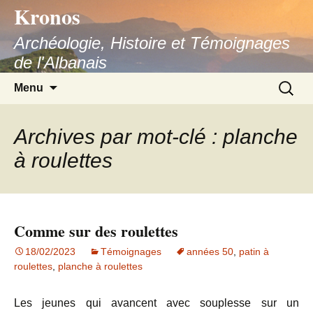
Kronos
Aller
au
Archéologie, Histoire et Témoignages
contenu
de l'Albanais
Recherc
Menu
Archives par mot-clé : planche
à roulettes
Comme sur des roulettes
18/02/2023
Témoignages
années 50
,
patin à
roulettes
,
planche à roulettes
Les jeunes qui avancent avec souplesse sur un