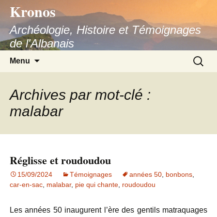
Kronos
Aller
au
Archéologie, Histoire et Témoignages
contenu
de l'Albanais
Recherc
Menu
Archives par mot-clé :
malabar
Réglisse et roudoudou
15/09/2024
Témoignages
années 50
,
bonbons
,
car-en-sac
,
malabar
,
pie qui chante
,
roudoudou
Les années 50 inaugurent l’ère des gentils matraquages