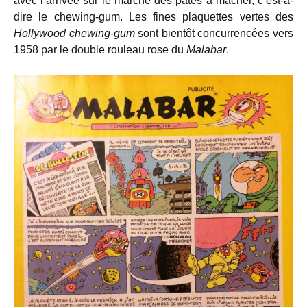
avec l’arrivée sur le marché des pâtes à mâcher, c’est-à-
dire le chewing-gum. Les fines plaquettes vertes des
Hollywood chewing-gum
sont bientôt concurrencées vers
1958 par le double rouleau rose du
Malabar
.