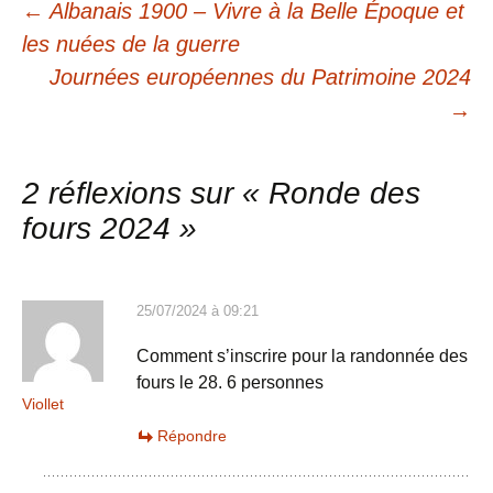
Navigation
←
Albanais 1900 – Vivre à la Belle Époque et
les nuées de la guerre
des
Journées européennes du Patrimoine 2024
→
articles
2 réflexions sur «
Ronde des
fours 2024
»
25/07/2024 à 09:21
Comment s’inscrire pour la randonnée des
fours le 28. 6 personnes
Viollet
Répondre