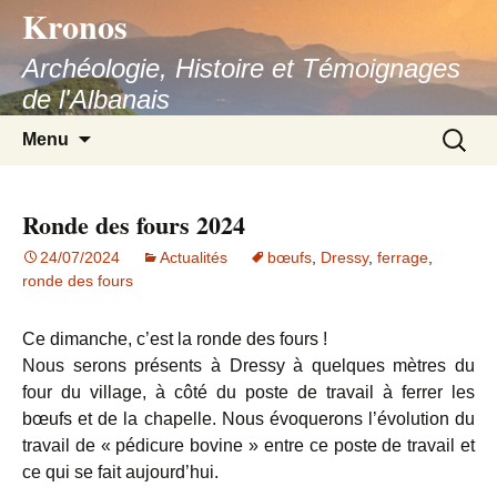
Kronos
Aller
au
Archéologie, Histoire et Témoignages
contenu
de l'Albanais
Recherc
Menu
Ronde des fours 2024
24/07/2024
Actualités
bœufs
,
Dressy
,
ferrage
,
ronde des fours
Ce dimanche, c’est la ronde des fours !
Nous serons présents à Dressy à quelques mètres du
four du village, à côté du poste de travail à ferrer les
bœufs et de la chapelle. Nous évoquerons l’évolution du
travail de « pédicure bovine » entre ce poste de travail et
ce qui se fait aujourd’hui.