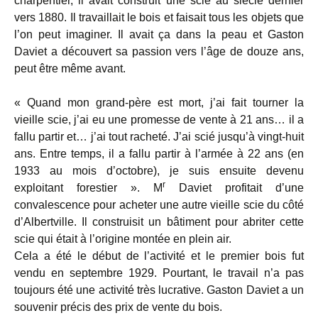
charpentier, il avait construit une scie au siècle dernier
vers 1880. Il travaillait le bois et faisait tous les objets que
l’on peut imaginer. Il avait ça dans la peau et Gaston
Daviet a découvert sa passion vers l’âge de douze ans,
peut être même avant.
« Quand mon grand-père est mort, j’ai fait tourner la
vieille scie, j’ai eu une promesse de vente à 21 ans… il a
fallu partir et… j’ai tout racheté. J’ai scié jusqu’à vingt-huit
ans. Entre temps, il a fallu partir à l’armée à 22 ans (en
1933 au mois d’octobre), je suis ensuite devenu
r
exploitant forestier ». M
Daviet profitait d’une
convalescence pour acheter une autre vieille scie du côté
d’Albertville. Il construisit un bâtiment pour abriter cette
scie qui était à l’origine montée en plein air.
Cela a été le début de l’activité et le premier bois fut
vendu en septembre 1929. Pourtant, le travail n’a pas
toujours été une activité très lucrative. Gaston Daviet a un
souvenir précis des prix de vente du bois.