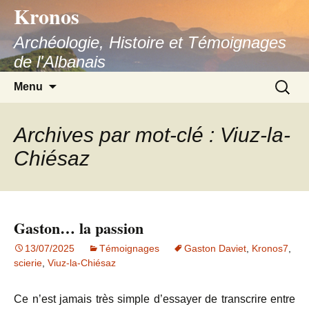
Kronos
Aller
au
Archéologie, Histoire et Témoignages
contenu
de l'Albanais
Recherc
Menu
Archives par mot-clé : Viuz-la-
Chiésaz
Gaston… la passion
13/07/2025
Témoignages
Gaston Daviet
,
Kronos7
,
scierie
,
Viuz-la-Chiésaz
Ce n’est jamais très simple d’essayer de transcrire entre