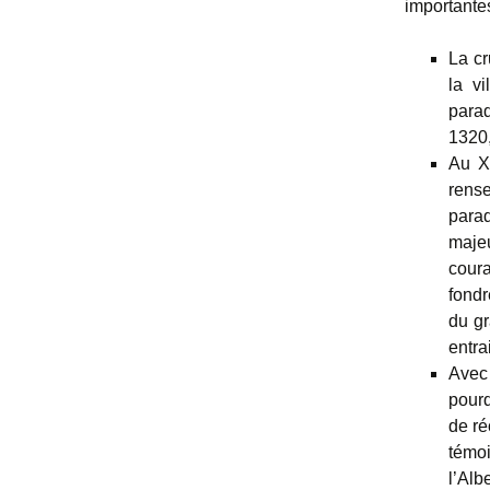
importantes
La cr
la vi
parad
1320,
Au X
rense
parad
majeu
coura
fondr
du gr
entra
Avec
pourq
de ré
témo
l’Alb