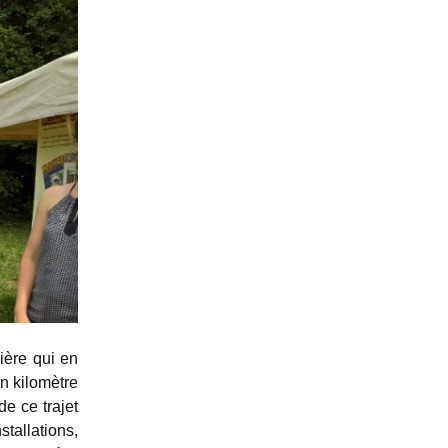
ière qui en
un kilomètre
e ce trajet
allations,