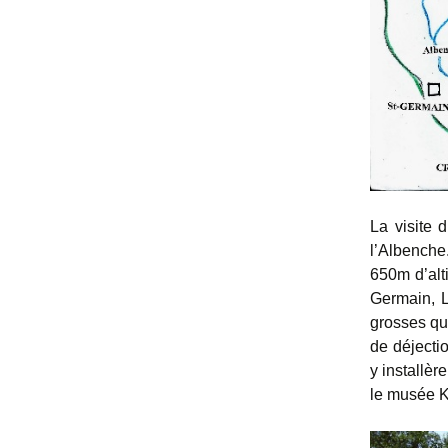
La visite 
l’Albenche
650m d’alt
Germain, L
grosses qua
de déjecti
y installèr
le musée K