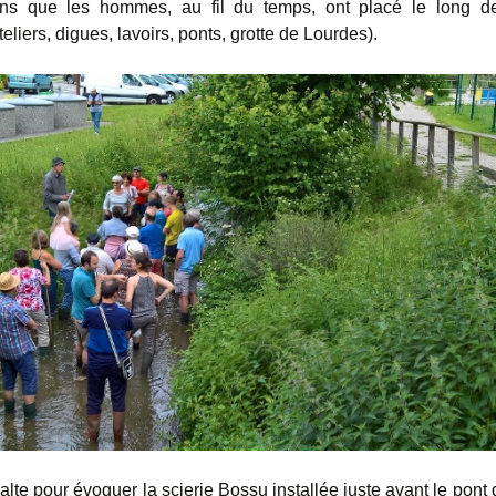
ons que les hommes, au fil du temps, ont placé le long de
ateliers, digues, lavoirs, ponts, grotte de Lourdes).
lte pour évoquer la scierie Bossu installée juste avant le pont