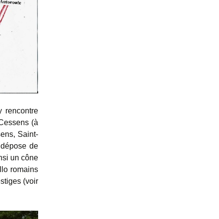
y rencontre
 Cessens (à
ens, Saint-
e dépose de
insi un cône
llo romains
stiges (voir