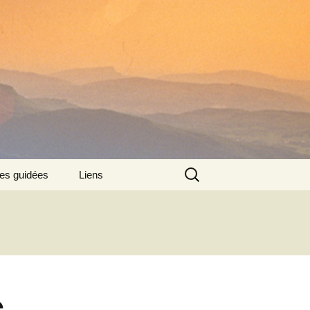
Rechercher :
tes guidées
Liens
:
e