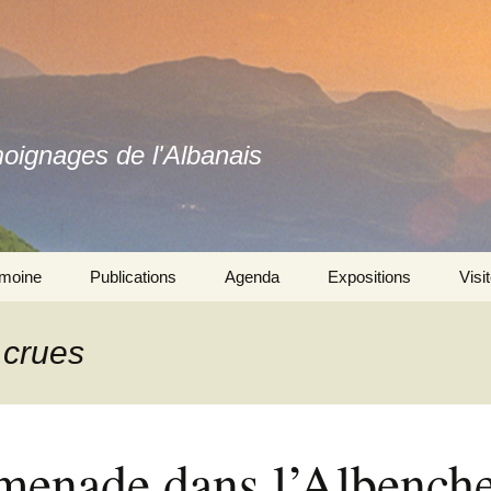
moignages de l'Albanais
imoine
Publications
Agenda
Expositions
Visi
Ouvrages
Se souvenir ensemble 
l’exposition
 crues
Revues
Autres expositions
menade dans l’Albench