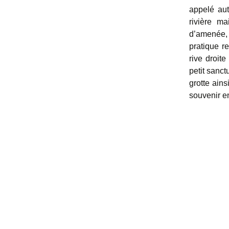
appelé aut
rivière ma
d’amenée, 
pratique r
rive droit
petit sanct
grotte ain
souvenir e