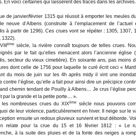
. En voici certaines qui laissèrent des traces dans les archives.
ue de janvier/février 1315 qui réussit à emporter les meules d
lle neuve d’Albens (construite à l’emplacement de l’actuel 
is à partir de 1296). Ces crues vont se répéter : 1305, 1307, 
 1322).
ème
VIII
siècle, la rivière connaît toujours de telles crues. 
ignés par le fait qu’elles menacent alors l’ancienne église (
is, secteur du vieux cimetière). En soixante ans, pas moins d
res dont celle de 1756 pour laquelle le curé écrit ceci « Mar
nt du mois de juin sur les 4h après midy il vint une inondati
e contre l’église, qu’elle a fait pour ainsi dire un précipice conti
and chemin tendant de Pouilly à Albens… Je crus l’église perd
it par la grande et la petite porte… ».
ème
 les nombreuses crues du XIX
siècle nous pouvons com
uoi de leur violence, particulièrement en hiver. Il neige sur le 
ception ensuite un redoux pluvieux survient et tout déborde. Vo
in relate pour la crue du 15 et 16 février 1812 : « Le r
enche, à la suite des pluies et de la fonte des neiges a romp