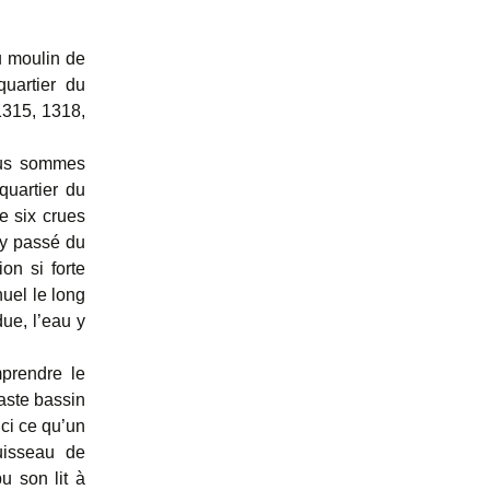
u moulin de
quartier du
1315, 1318,
Nous sommes
quartier du
e six crues
dy passé du
on si forte
nuel le long
ue, l’eau y
prendre le
vaste bassin
ici ce qu’un
uisseau de
u son lit à