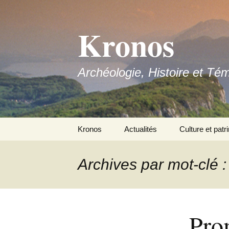
Aller
au
Kronos
contenu
Archéologie, Histoire et Té
Kronos
Actualités
Culture et patr
Nous contacter
Archives par mot-clé :
Adhérer
Pro