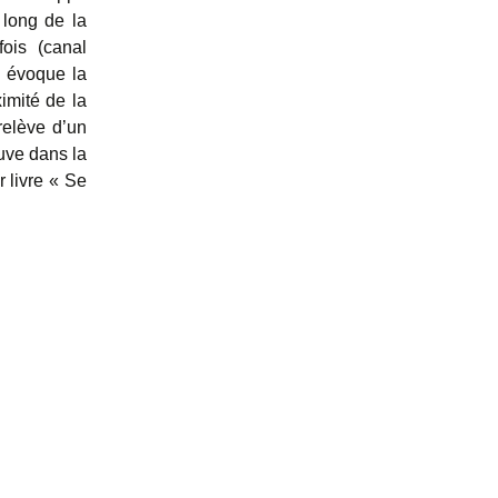
 long de la
fois (canal
n évoque la
imité de la
relève d’un
ouve dans la
 livre « Se