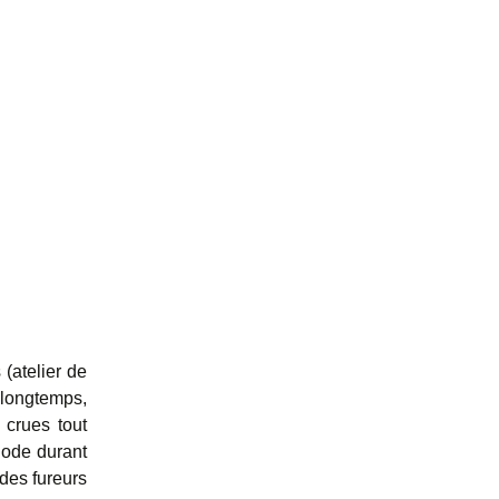
 (atelier de
t longtemps,
 crues tout
iode durant
 des fureurs