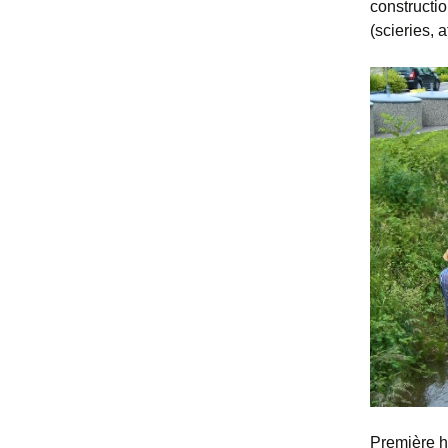
constructi
(scieries, 
Première ha