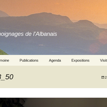
moignages de l'Albanais
imoine
Publications
Agenda
Expositions
Visi
Ouvrages
Se souvenir ensemble 
l’exposition
8_50
2
Revues
Autres expositions