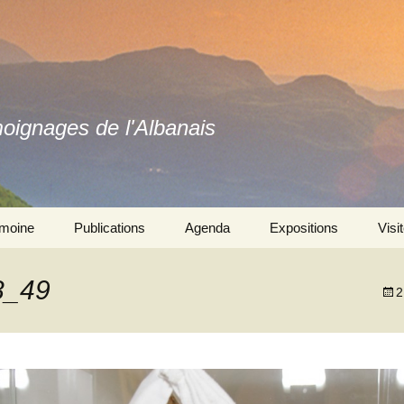
moignages de l'Albanais
imoine
Publications
Agenda
Expositions
Visi
Ouvrages
Se souvenir ensemble 
l’exposition
8_49
2
Revues
Autres expositions