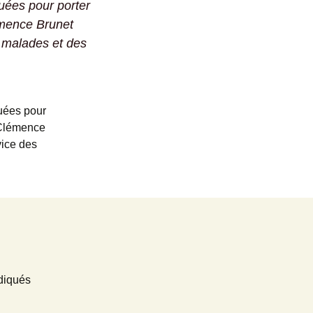
uées pour porter
émence Brunet
s malades et des
uées pour
 Clémence
vice des
diqués