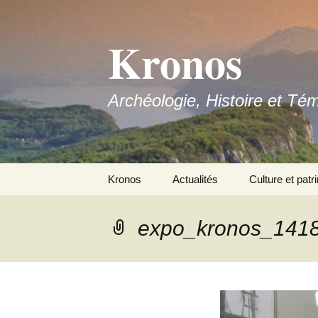
Aller
au
Kronos
contenu
Archéologie, Histoire et Té
Kronos
Actualités
Culture et patr
Nous contacter
expo_kronos_141
Adhérer