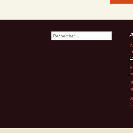
A
Rechercher :
C
l
1
P
s
J
p
J
l