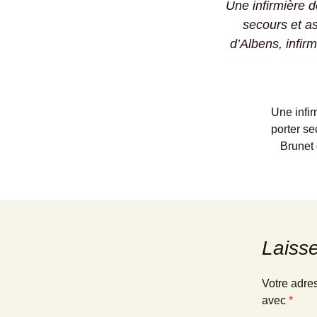
Une infirmière 
secours et a
d’Albens, infir
Une infi
porter s
Brunet 
Laiss
Votre adre
avec
*