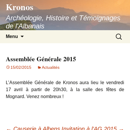
Kronos
Aller
au
Archéologie, Histoire et Témoignages
contenu
de l'Albanais
Recherc
Menu
Assemblée Générale 2015
15/02/2015
Actualités
L’Assemblée Générale de Kronos aura lieu le vendredi
17 avril à partir de 20h30, à la salle des fêtes de
Mognard. Venez nombreux !
←
Causerie à Albens
Invitation à l’AG 2015
→