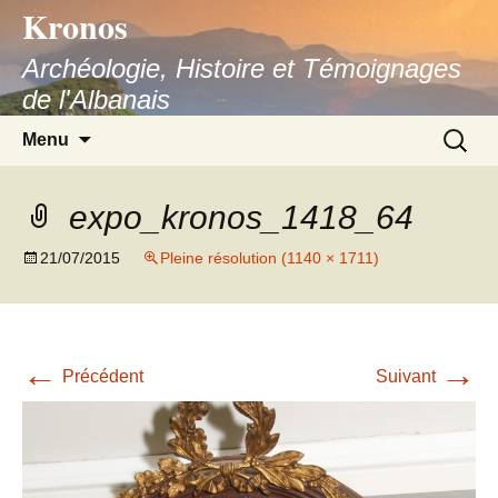
Kronos
Aller
au
Archéologie, Histoire et Témoignages
contenu
de l'Albanais
Recherc
Menu
expo_kronos_1418_64
21/07/2015
Pleine résolution (1140 × 1711)
←
→
Précédent
Suivant