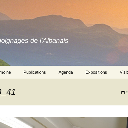
moignages de l'Albanais
imoine
Publications
Agenda
Expositions
Visi
Ouvrages
Se souvenir ensemble 
l’exposition
8_41
2
Revues
Autres expositions