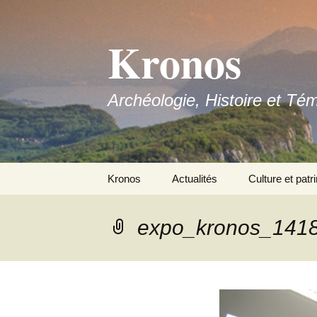
Aller
au
Kronos
contenu
Archéologie, Histoire et Té
Kronos
Actualités
Culture et patr
Nous contacter
expo_kronos_141
Adhérer