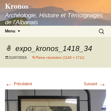
Kronos
Aller
au
Archéologie, Histoire et Témoignages
contenu
de l'Albanais
Recherc
Menu
expo_kronos_1418_34
21/07/2015
Pleine résolution (1140 × 1711)
←
→
Précédent
Suivant